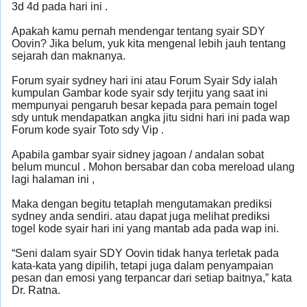
3d 4d pada hari ini .
Apakah kamu pernah mendengar tentang syair SDY
Oovin? Jika belum, yuk kita mengenal lebih jauh tentang
sejarah dan maknanya.
Forum syair sydney hari ini atau Forum Syair Sdy ialah
kumpulan Gambar kode syair sdy terjitu yang saat ini
mempunyai pengaruh besar kepada para pemain togel
sdy untuk mendapatkan angka jitu sidni hari ini pada wap
Forum kode syair Toto sdy Vip .
Apabila gambar syair sidney jagoan / andalan sobat
belum muncul . Mohon bersabar dan coba mereload ulang
lagi halaman ini ,
Maka dengan begitu tetaplah mengutamakan prediksi
sydney anda sendiri. atau dapat juga melihat prediksi
togel kode syair hari ini yang mantab ada pada wap ini.
“Seni dalam syair SDY Oovin tidak hanya terletak pada
kata-kata yang dipilih, tetapi juga dalam penyampaian
pesan dan emosi yang terpancar dari setiap baitnya,” kata
Dr. Ratna.