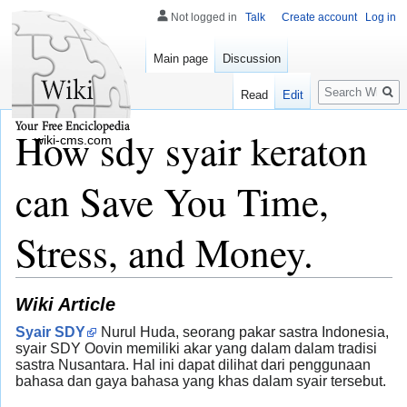
Not logged in
Talk
Create account
Log in
Main page
Discussion
Search
Read
Edit
How sdy syair keraton
wiki-cms.com
can Save You Time,
Stress, and Money.
Wiki Article
Syair SDY
Nurul Huda, seorang pakar sastra Indonesia,
syair SDY Oovin memiliki akar yang dalam dalam tradisi
sastra Nusantara. Hal ini dapat dilihat dari penggunaan
bahasa dan gaya bahasa yang khas dalam syair tersebut.