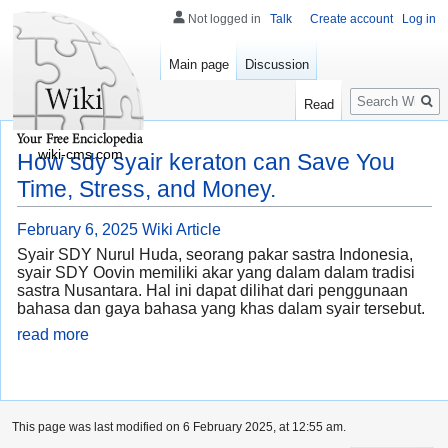
Not logged in
Talk
Create account
Log in
Main page
Discussion
Search
Read
wiki-cms.com
How sdy syair keraton can Save You
Time, Stress, and Money.
February 6, 2025
Wiki Article
Syair SDY Nurul Huda, seorang pakar sastra Indonesia,
syair SDY Oovin memiliki akar yang dalam dalam tradisi
sastra Nusantara. Hal ini dapat dilihat dari penggunaan
bahasa dan gaya bahasa yang khas dalam syair tersebut.
read more
This page was last modified on 6 February 2025, at 12:55 am.